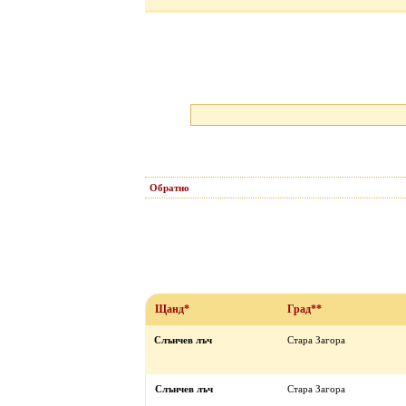
Обратно
Щанд*
Град**
Слънчев лъч
Стара Загора
Слънчев лъч
Стара Загора