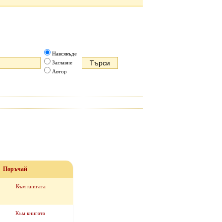
Навсякъде
Заглавие
Автор
Поръчай
Към книгата
Към книгата