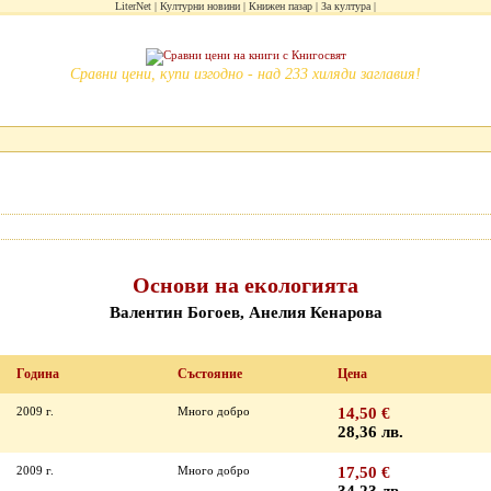
LiterNet
Културни новини
Книжен пазар
За култура
Сравни цени, купи изгодно - над 233 хиляди заглавия!
Основи на екологията
Валентин Богоев, Анелия Кенарова
Година
Състояние
Цена
2009 г.
Много добро
14,50 €
28,36 лв.
2009 г.
Много добро
17,50 €