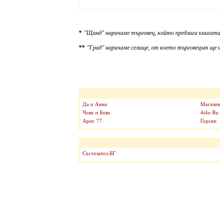
*
"Щанд" наричаме търговец, който предлага книгата
**
"Град" наричаме селище, от което търговецът ще и
Да и Анна
Магазин
Чоко и Боко
4i4o Ru
Арис 77
Горски
Състезател.БГ