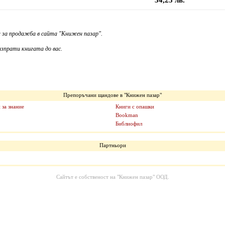
34,23 лв.
 за продажба в сайта "Книжен пазар".
зпрати книгата до вас.
Препоръчани щандове в "Книжен пазар"
 за знание
Книги с опашки
Bookman
Библиофил
Партньори
Сайтът е собственост на
"Книжен пазар" ООД
.