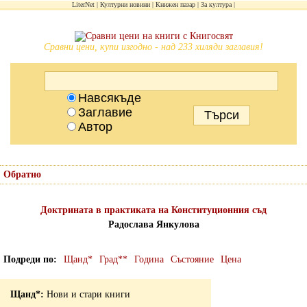
LiterNet
Културни новини
Книжен пазар
За култура
Сравни цени, купи изгодно - над 233 хиляди заглавия!
Навсякъде
Заглавие
Автор
Обратно
Доктрината в практиката на Конституционния съд
Радослава Янкулова
Подреди по
Щанд*
Град**
Година
Състояние
Цена
Нови и стари книги