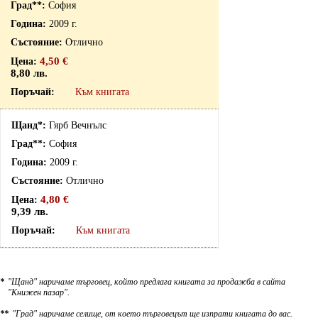
София
2009 г.
Отлично
4,50 €
8,80 лв.
Към книгата
Гярб Вечнълс
София
2009 г.
Отлично
4,80 €
9,39 лв.
Към книгата
*
"Щанд" наричаме търговец, който предлага книгата за продажба в сайта
"Книжен пазар".
**
"Град" наричаме селище, от което търговецът ще изпрати книгата до вас.