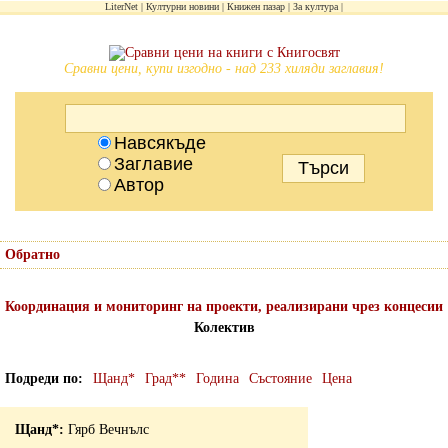
LiterNet
Културни новини
Книжен пазар
За култура
Сравни цени, купи изгодно - над 233 хиляди заглавия!
Навсякъде
Заглавие
Автор
Обратно
Координация и мониторинг на проекти, реализирани чрез концесии
Колектив
Подреди по
Щанд*
Град**
Година
Състояние
Цена
Гярб Вечнълс