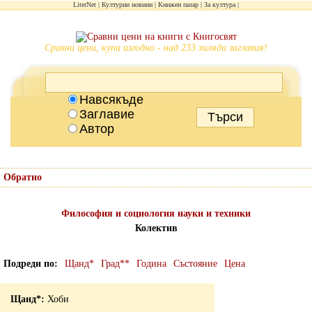
LiterNet
Културни новини
Книжен пазар
За култура
Сравни цени, купи изгодно - над 233 хиляди заглавия!
Навсякъде
Заглавие
Автор
Обратно
Философия и социология науки и техники
Колектив
Подреди по
Щанд*
Град**
Година
Състояние
Цена
Хоби