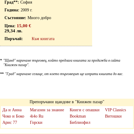
София
2009 г.
Много добро
15,00 €
29,34 лв.
Към книгата
*
"Щанд" наричаме търговец, който предлага книгата за продажба в сайта
"Книжен пазар".
**
"Град" наричаме селище, от което търговецът ще изпрати книгата до вас.
Препоръчани щандове в "Книжен пазар"
Да и Анна
Магазин за знание
Книги с опашки
VIP Classics
Чоко и Боко
4i4o Ru
Bookman
Витошки
Арис 77
Горски
Библиофил