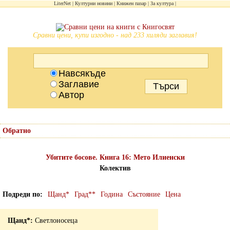
LiterNet
Културни новини
Книжен пазар
За култура
Сравни цени, купи изгодно - над 233 хиляди заглавия!
Навсякъде
Заглавие
Автор
Обратно
Убитите босове. Книга 16: Мето Илиенски
Колектив
Подреди по
Щанд*
Град**
Година
Състояние
Цена
Светлоносеца