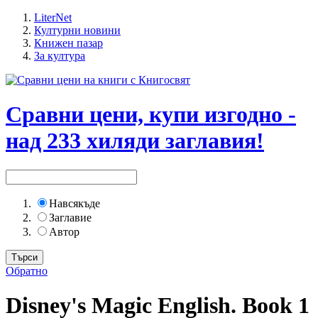
LiterNet
Културни новини
Книжен пазар
За култура
Сравни цени, купи изгодно -
над 233 хиляди заглавия!
Навсякъде
Заглавие
Автор
Обратно
Disney's Magic English. Book 1