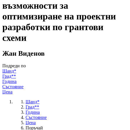
възможности за
оптимизиране на проектни
разработки по грантови
схеми
Жан Виденов
Подреди по
Щанд*
Град**
Година
Състояние
Цена
Щанд*
Град**
Година
Състояние
Цена
Поръчай