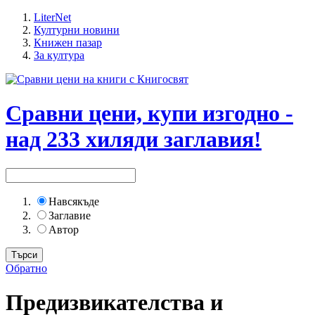
LiterNet
Културни новини
Книжен пазар
За култура
Сравни цени, купи изгодно -
над 233 хиляди заглавия!
Навсякъде
Заглавие
Автор
Обратно
Предизвикателства и