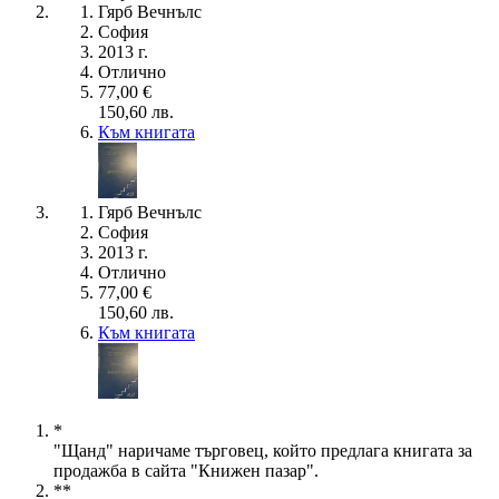
Гярб Вечнълс
София
2013 г.
Отлично
77,00 €
150,60 лв.
Към книгата
Гярб Вечнълс
София
2013 г.
Отлично
77,00 €
150,60 лв.
Към книгата
*
"Щанд" наричаме търговец, който предлага книгата за
продажба в сайта "Книжен пазар".
**