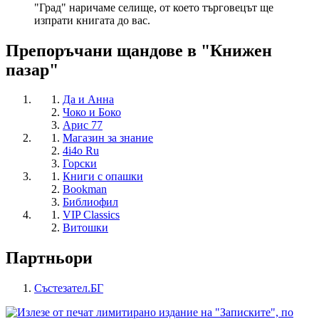
"Град" наричаме селище, от което търговецът ще
изпрати книгата до вас.
Препоръчани щандове в "Книжен
пазар"
Да и Анна
Чоко и Боко
Арис 77
Магазин за знание
4i4o Ru
Горски
Книги с опашки
Bookman
Библиофил
VIP Classics
Витошки
Партньори
Състезател.БГ