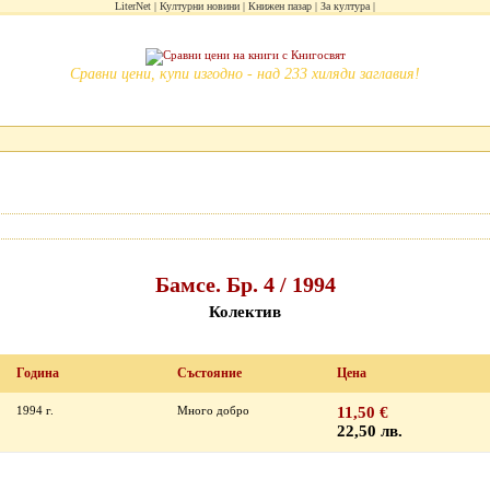
LiterNet
Културни новини
Книжен пазар
За култура
Сравни цени, купи изгодно - над 233 хиляди заглавия!
Бамсе. Бр. 4 / 1994
Колектив
Година
Състояние
Цена
1994 г.
Много добро
11,50 €
22,50 лв.