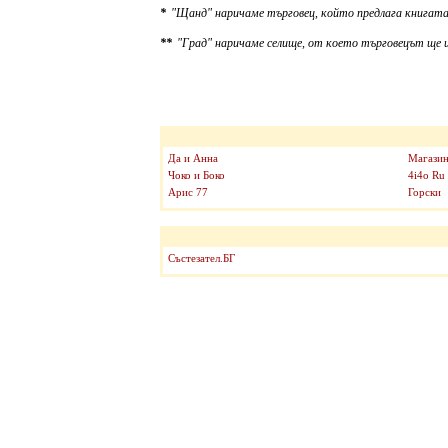
*
"Щанд" наричаме търговец, който предлага книгата
**
"Град" наричаме селище, от което търговецът ще и
Да и Анна
Магазин
Чоко и Боко
4i4o Ru
Арис 77
Горски
Състезател.БГ