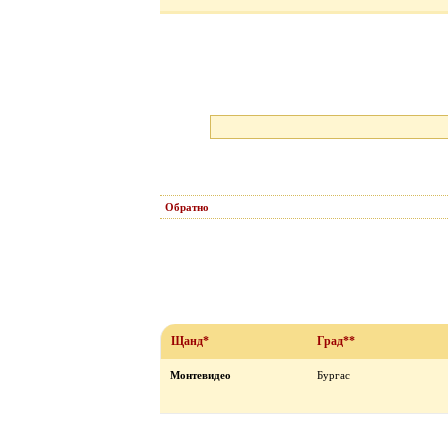
Обратно
Щанд*
Град**
Монтевидео
Бургас