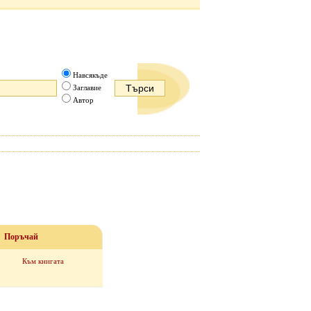
Навсякъде
Заглавие
Автор
Поръчай
Към книгата