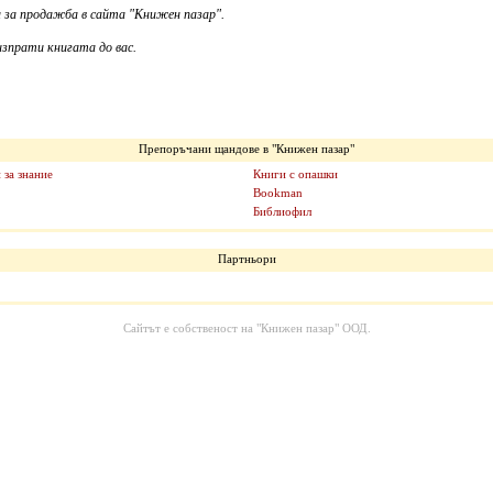
 за продажба в сайта "Книжен пазар".
зпрати книгата до вас.
Препоръчани щандове в "Книжен пазар"
 за знание
Книги с опашки
Bookman
Библиофил
Партньори
Сайтът е собственост на
"Книжен пазар" ООД
.