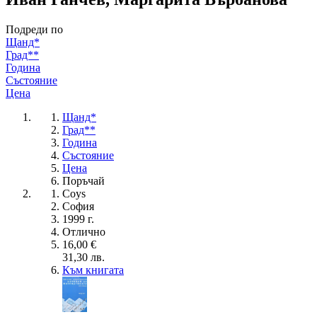
Подреди по
Щанд*
Град**
Година
Състояние
Цена
Щанд*
Град**
Година
Състояние
Цена
Поръчай
Coys
София
1999 г.
Отлично
16,00 €
31,30 лв.
Към книгата