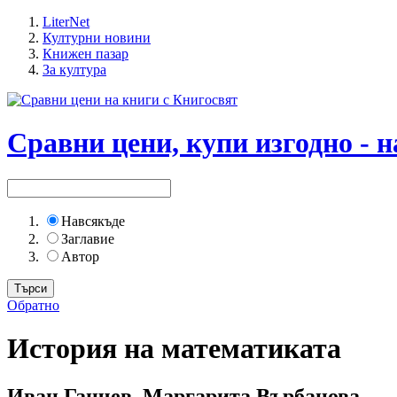
LiterNet
Културни новини
Книжен пазар
За култура
Сравни цени, купи изгодно - н
Навсякъде
Заглавие
Автор
Обратно
История на математиката
Иван Ганчев, Маргарита Върбанова