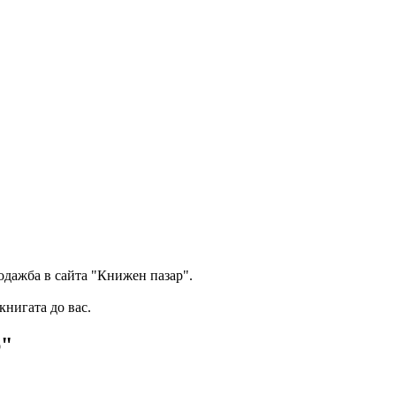
одажба в сайта "Книжен пазар".
книгата до вас.
р"