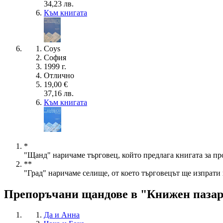
34,23 лв.
Към книгата
Coys
София
1999 г.
Отлично
19,00 €
37,16 лв.
Към книгата
*
"Щанд" наричаме търговец, който предлага книгата за пр
**
"Град" наричаме селище, от което търговецът ще изпрати 
Препоръчани щандове в "Книжен паза
Да и Анна