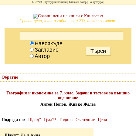
LiterNet
Културни новини
Книжен пазар
За култура
Сравни цени, купи изгодно - над 233 хиляди заглавия!
Навсякъде
Заглавие
Автор
Обратно
География и икономика за 7. клас. Задачи и тестове за външно
оценяване
Антон Попов, Живко Желев
Подреди по
Щанд*
Град**
Година
Състояние
Цена
Да и Анна