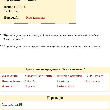
Отлично
19,00 €
37,16 лв.
Към книгата
*
"Щанд" наричаме търговец, който предлага книгата за продажба в сайта
"Книжен пазар".
**
"Град" наричаме селище, от което търговецът ще изпрати книгата до вас.
Препоръчани щандове в "Книжен пазар"
Да и Анна
Магазин за знание
Книги с опашки
VIP Classics
Чоко и Боко
4i4o Ru
Bookman
Витошки
Арис 77
Горски
Библиофил
Партньори
Състезател.БГ