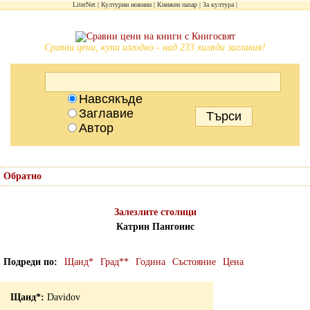
LiterNet
Културни новини
Книжен пазар
За култура
Сравни цени, купи изгодно - над 233 хиляди заглавия!
Навсякъде
Заглавие
Автор
Обратно
Залезлите столици
Катрин Пангонис
Подреди по
Щанд*
Град**
Година
Състояние
Цена
Davidov