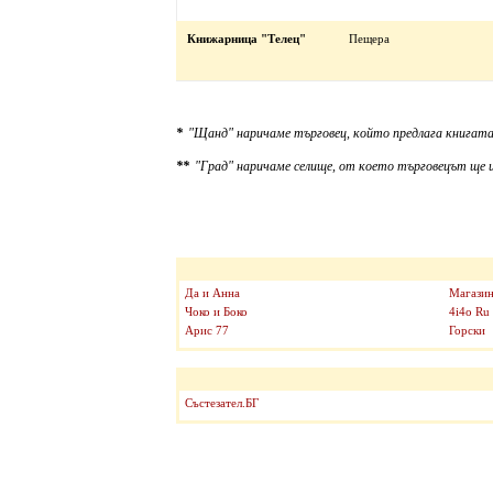
Книжарница "Телец"
Пещера
*
"Щанд" наричаме търговец, който предлага книгата
**
"Град" наричаме селище, от което търговецът ще и
Да и Анна
Магазин
Чоко и Боко
4i4o Ru
Арис 77
Горски
Състезател.БГ