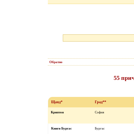
Обратно
55 при
Щанд*
Град**
Криптон
София
Книги Бургас
Бургас