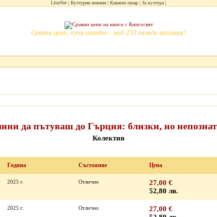
LiterNet
Културни новини
Книжен пазар
За култура
Сравни цени, купи изгодно - над 233 хиляди заглавия!
чини да пътуваш до Гърция: близки, но непознат
Колектив
Година
Състояние
Цена
2025 г.
Отлично
27,00 €
52,80 лв.
2025 г.
Отлично
27,00 €