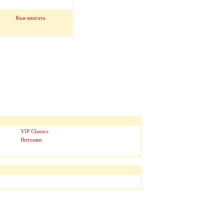
Към книгата
VIP Classics
Витошки