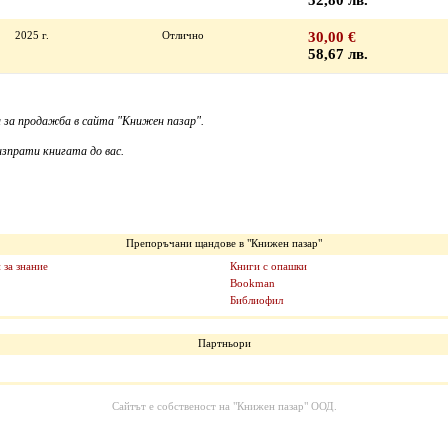
52,80 лв.
2025 г.
Отлично
30,00 €
58,67 лв.
 за продажба в сайта "Книжен пазар".
зпрати книгата до вас.
Препоръчани щандове в "Книжен пазар"
 за знание
Книги с опашки
Bookman
Библиофил
Партньори
Сайтът е собственост на
"Книжен пазар" ООД
.