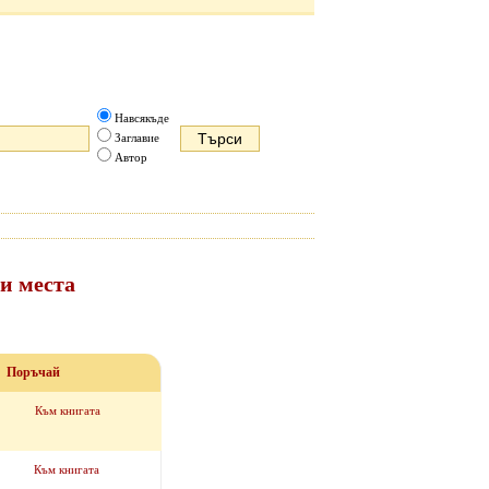
Навсякъде
Заглавие
Автор
и места
Поръчай
Към книгата
Към книгата