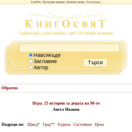
LiterNet
Културни новини
Книжен пазар
За култура
Сравни цени, купи изгодно - над 233 хиляди заглавия!
Навсякъде
Заглавие
Автор
Обратно
Игра. 25 истории за децата на 90-те
Ангел Иванов
Подреди по
Щанд*
Град**
Година
Състояние
Цена