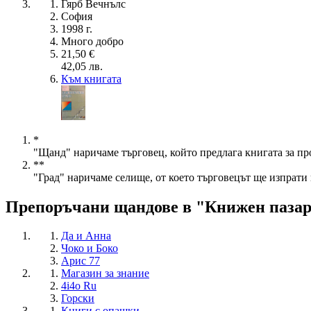
Гярб Вечнълс
София
1998 г.
Много добро
21,50 €
42,05 лв.
Към книгата
*
"Щанд" наричаме търговец, който предлага книгата за пр
**
"Град" наричаме селище, от което търговецът ще изпрати 
Препоръчани щандове в "Книжен паза
Да и Анна
Чоко и Боко
Арис 77
Магазин за знание
4i4o Ru
Горски
Книги с опашки