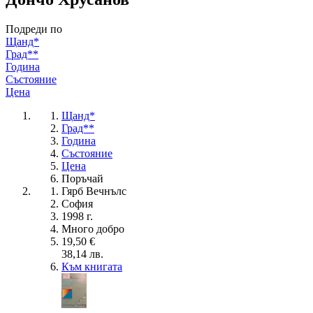
Подреди по
Щанд*
Град**
Година
Състояние
Цена
Щанд*
Град**
Година
Състояние
Цена
Поръчай
Гярб Вечнълс
София
1998 г.
Много добро
19,50 €
38,14 лв.
Към книгата