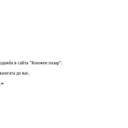
одажба в сайта "Книжен пазар".
книгата до вас.
р"