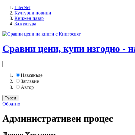
LiterNet
Културни новини
Книжен пазар
За култура
Сравни цени, купи изгодно - н
Навсякъде
Заглавие
Автор
Обратно
Административен процес
Дончо Хрусанов