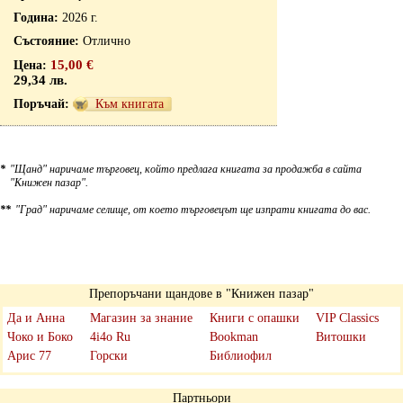
2026 г.
Отлично
15,00 €
29,34 лв.
Към книгата
*
"Щанд" наричаме търговец, който предлага книгата за продажба в сайта
"Книжен пазар".
**
"Град" наричаме селище, от което търговецът ще изпрати книгата до вас.
Препоръчани щандове в "Книжен пазар"
Да и Анна
Магазин за знание
Книги с опашки
VIP Classics
Чоко и Боко
4i4o Ru
Bookman
Витошки
Арис 77
Горски
Библиофил
Партньори