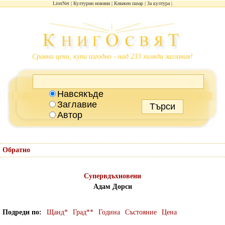
LiterNet
Културни новини
Книжен пазар
За култура
Сравни цени, купи изгодно - над 233 хиляди заглавия!
Навсякъде
Заглавие
Автор
Обратно
Супервдъхновени
Адам Дорси
Подреди по
Щанд*
Град**
Година
Състояние
Цена