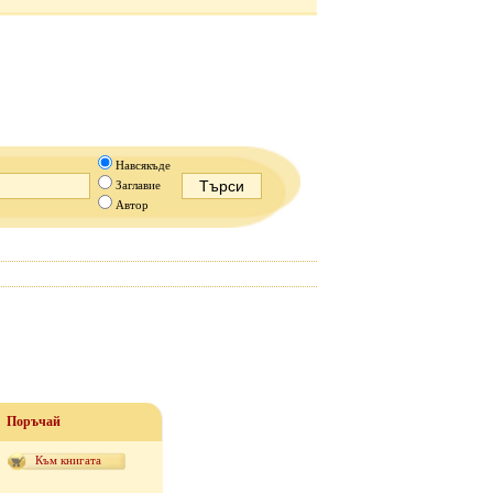
Навсякъде
Заглавие
Автор
Поръчай
Към книгата