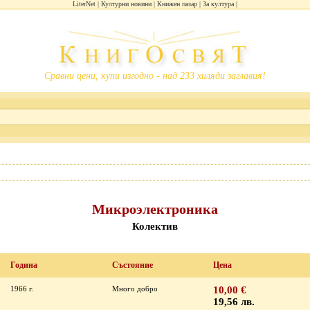
LiterNet
Културни новини
Книжен пазар
За култура
Сравни цени, купи изгодно - над 233 хиляди заглавия!
Микроэлектроника
Колектив
Година
Състояние
Цена
1966 г.
Много добро
10,00 €
19,56 лв.