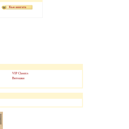
Към книгата
VIP Classics
Витошки