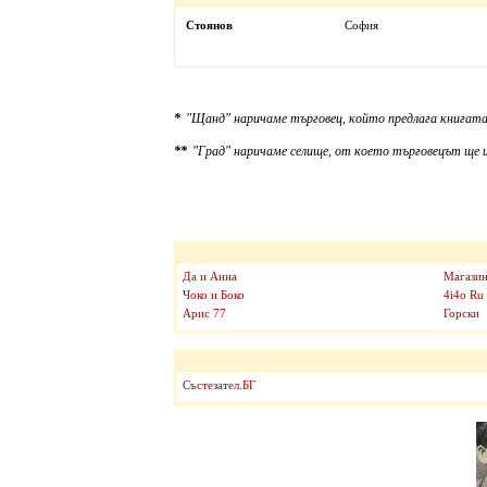
Стоянов
София
*
"Щанд" наричаме търговец, който предлага книгата
**
"Град" наричаме селище, от което търговецът ще и
Да и Анна
Магазин
Чоко и Боко
4i4o Ru
Арис 77
Горски
Състезател.БГ