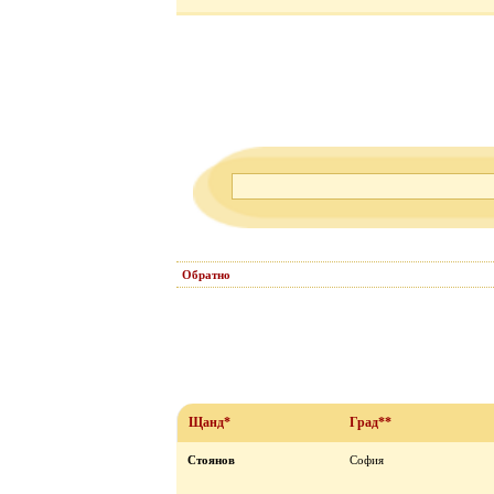
Обратно
Щанд*
Град**
Стоянов
София