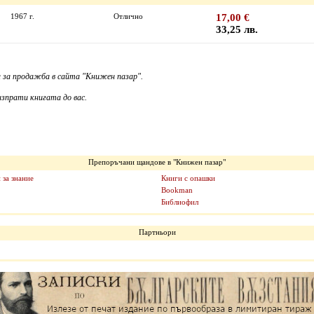
1967 г.
Отлично
17,00 €
33,25 лв.
 за продажба в сайта "Книжен пазар".
зпрати книгата до вас.
Препоръчани щандове в "Книжен пазар"
 за знание
Книги с опашки
Bookman
Библиофил
Партньори