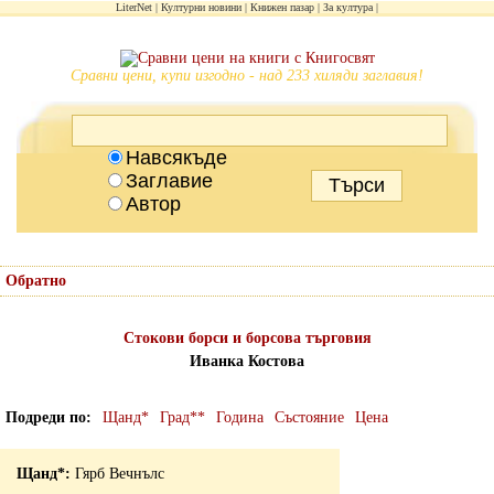
LiterNet
Културни новини
Книжен пазар
За култура
Сравни цени, купи изгодно - над 233 хиляди заглавия!
Навсякъде
Заглавие
Автор
Обратно
Стокови борси и борсова търговия
Иванка Костова
Подреди по
Щанд*
Град**
Година
Състояние
Цена
Гярб Вечнълс