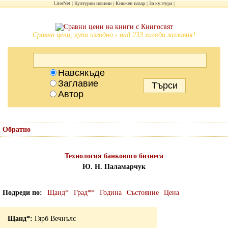
LiterNet
Културни новини
Книжен пазар
За култура
Сравни цени, купи изгодно - над 233 хиляди заглавия!
Навсякъде
Заглавие
Автор
Обратно
Технология банкового бизнеса
Ю. Н. Паламарчук
Подреди по
Щанд*
Град**
Година
Състояние
Цена
Гярб Вечнълс