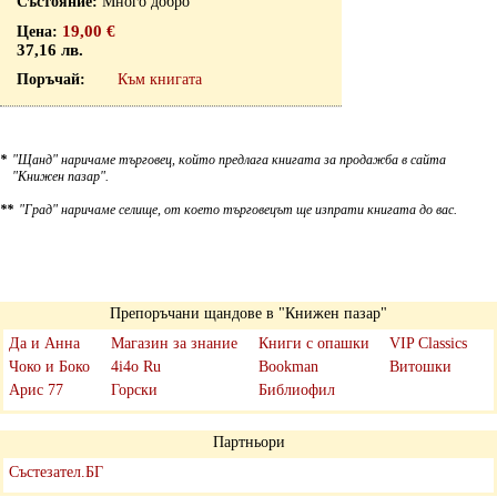
Много добро
19,00 €
37,16 лв.
Към книгата
*
"Щанд" наричаме търговец, който предлага книгата за продажба в сайта
"Книжен пазар".
**
"Град" наричаме селище, от което търговецът ще изпрати книгата до вас.
Препоръчани щандове в "Книжен пазар"
Да и Анна
Магазин за знание
Книги с опашки
VIP Classics
Чоко и Боко
4i4o Ru
Bookman
Витошки
Арис 77
Горски
Библиофил
Партньори
Състезател.БГ