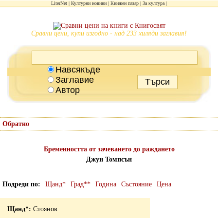
LiterNet
Културни новини
Книжен пазар
За култура
Сравни цени, купи изгодно - над 233 хиляди заглавия!
Навсякъде
Заглавие
Автор
Обратно
Бременността от зачеването до раждането
Джун Томпсън
Подреди по
Щанд*
Град**
Година
Състояние
Цена
Стоянов