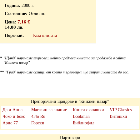
2000 г.
Отлично
7,16 €
14,00 лв.
Към книгата
*
"Щанд" наричаме търговец, който предлага книгата за продажба в сайта
"Книжен пазар".
**
"Град" наричаме селище, от което търговецът ще изпрати книгата до вас.
Препоръчани щандове в "Книжен пазар"
Да и Анна
Магазин за знание
Книги с опашки
VIP Classics
Чоко и Боко
4i4o Ru
Bookman
Витошки
Арис 77
Горски
Библиофил
Партньори