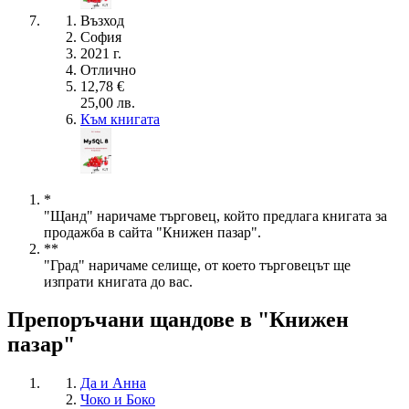
Възход
София
2021 г.
Отлично
12,78 €
25,00 лв.
Към книгата
*
"Щанд" наричаме търговец, който предлага книгата за
продажба в сайта "Книжен пазар".
**
"Град" наричаме селище, от което търговецът ще
изпрати книгата до вас.
Препоръчани щандове в "Книжен
пазар"
Да и Анна
Чоко и Боко