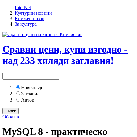
LiterNet
Културни новини
Книжен пазар
За култура
Сравни цени, купи изгодно -
над 233 хиляди заглавия!
Навсякъде
Заглавие
Автор
Обратно
MySQL 8 - практическо