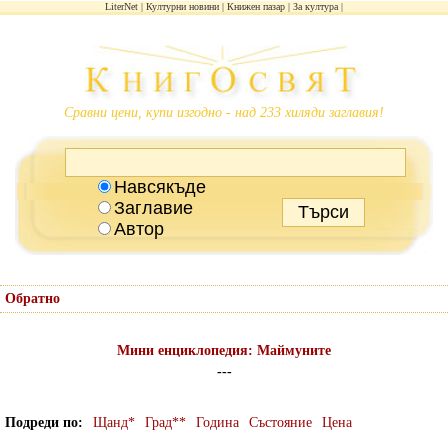
LiterNet
Културни новини
Книжен пазар
За култура
Сравни цени, купи изгодно - над 233 хиляди заглавия!
Навсякъде
Заглавие
Автор
Обратно
Мини енциклопедия: Маймуните
---
Подреди по
Щанд*
Град**
Година
Състояние
Цена