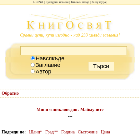
LiterNet
Културни новини
Книжен пазар
За култура
Сравни цени, купи изгодно - над 233 хиляди заглавия!
Навсякъде
Заглавие
Автор
Обратно
Мини енциклопедия: Маймуните
---
Подреди по
Щанд*
Град**
Година
Състояние
Цена