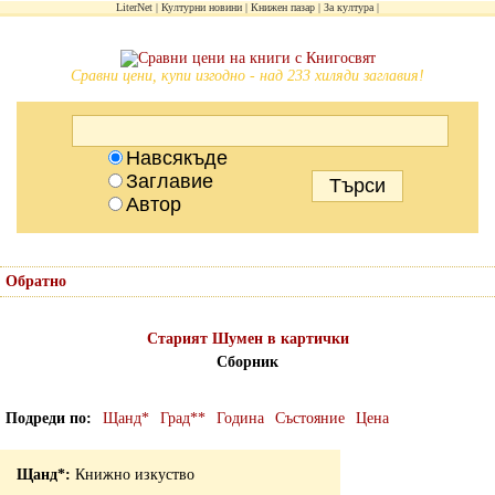
LiterNet
Културни новини
Книжен пазар
За култура
Сравни цени, купи изгодно - над 233 хиляди заглавия!
Навсякъде
Заглавие
Автор
Обратно
Старият Шумен в картички
Сборник
Подреди по
Щанд*
Град**
Година
Състояние
Цена
Книжно изкуство