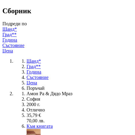
Сборник
Подреди по
Щанд*
Град**
Година
Състояние
Цена
Щанд*
Град**
Година
Състояние
Цена
Поръчай
Амон Ра & Дядо Мраз
София
2000 г.
Отлично
35,79 €
70,00 лв.
Към книгата