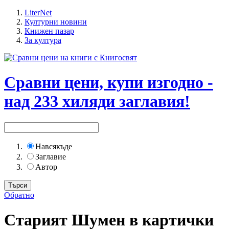
LiterNet
Културни новини
Книжен пазар
За култура
Сравни цени, купи изгодно -
над 233 хиляди заглавия!
Навсякъде
Заглавие
Автор
Обратно
Старият Шумен в картички