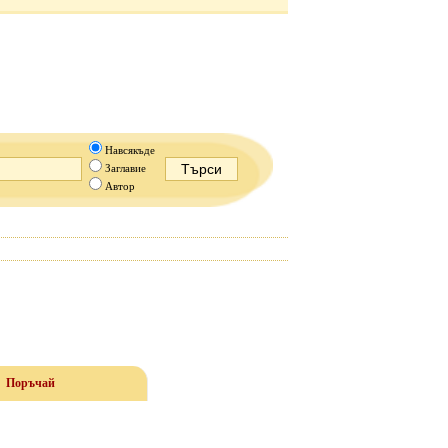
Навсякъде
Заглавие
Автор
Поръчай