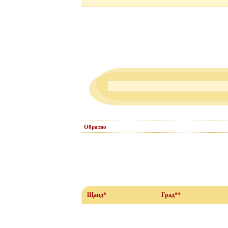
Обратно
Щанд*
Град**