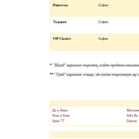
Пиротска
София
Тодоров
София
VIP Classics
София
*
"Щанд" наричаме търговец, който предлага книгата
**
"Град" наричаме селище, от което търговецът ще и
Да и Анна
Магазин
Чоко и Боко
4i4o Ru
Арис 77
Горски