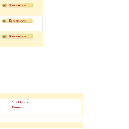
Към книгата
Към книгата
Към книгата
VIP Classics
Витошки