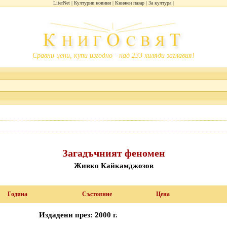
LiterNet
Културни новини
Книжен пазар
За култура
Сравни цени, купи изгодно - над 233 хиляди заглавия!
Загадъчният феномен
Живко Кайкамджозов
Година
Състояние
Цена
Издадени през: 2000 г.