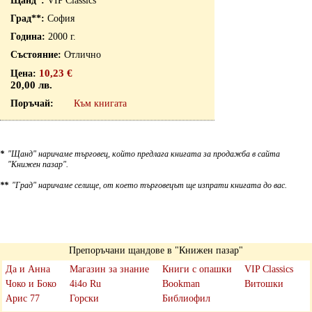
VIP Classics
София
2000 г.
Отлично
10,23 €
20,00 лв.
Към книгата
*
"Щанд" наричаме търговец, който предлага книгата за продажба в сайта
"Книжен пазар".
**
"Град" наричаме селище, от което търговецът ще изпрати книгата до вас.
Препоръчани щандове в "Книжен пазар"
Да и Анна
Магазин за знание
Книги с опашки
VIP Classics
Чоко и Боко
4i4o Ru
Bookman
Витошки
Арис 77
Горски
Библиофил