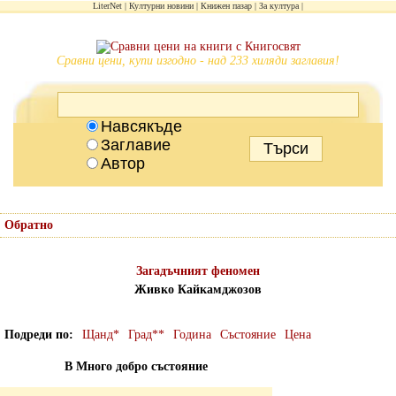
LiterNet
Културни новини
Книжен пазар
За култура
Сравни цени, купи изгодно - над 233 хиляди заглавия!
Навсякъде
Заглавие
Автор
Обратно
Загадъчният феномен
Живко Кайкамджозов
Подреди по
Щанд*
Град**
Година
Състояние
Цена
В Много добро състояние