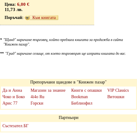
6,00 €
11,73 лв.
Към книгата
*
"Щанд" наричаме търговец, който предлага книгата за продажба в сайта
"Книжен пазар".
**
"Град" наричаме селище, от което търговецът ще изпрати книгата до вас.
Препоръчани щандове в "Книжен пазар"
Да и Анна
Магазин за знание
Книги с опашки
VIP Classics
Чоко и Боко
4i4o Ru
Bookman
Витошки
Арис 77
Горски
Библиофил
Партньори
Състезател.БГ