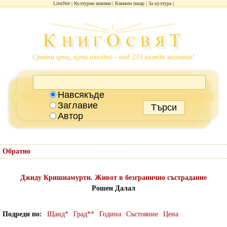
LiterNet
Културни новини
Книжен пазар
За култура
Сравни цени, купи изгодно - над 233 хиляди заглавия!
Навсякъде
Заглавие
Автор
Обратно
Джиду Кришнамурти. Живот в безгранично състрадание
Рошен Далал
Подреди по
Щанд*
Град**
Година
Състояние
Цена