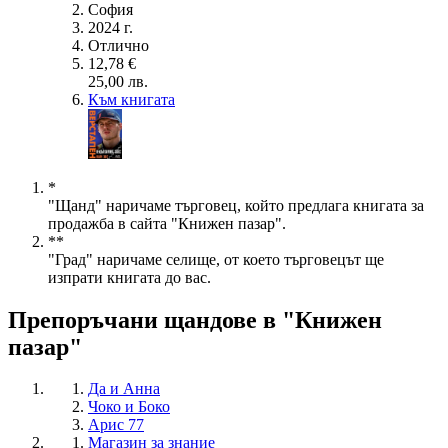
София
2024 г.
Отлично
12,78 €
25,00 лв.
Към книгата
*
"Щанд" наричаме търговец, който предлага книгата за
продажба в сайта "Книжен пазар".
**
"Град" наричаме селище, от което търговецът ще
изпрати книгата до вас.
Препоръчани щандове в "Книжен
пазар"
Да и Анна
Чоко и Боко
Арис 77
Магазин за знание