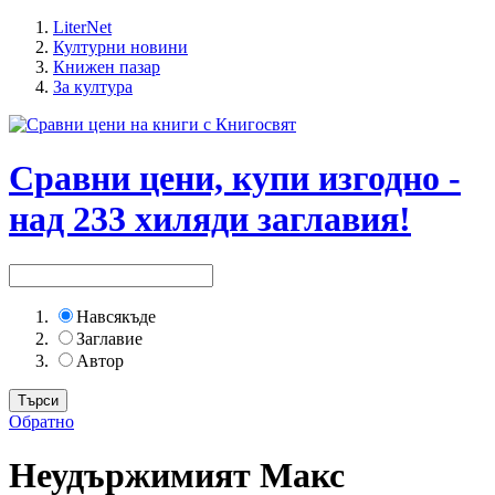
LiterNet
Културни новини
Книжен пазар
За култура
Сравни цени, купи изгодно -
над 233 хиляди заглавия!
Навсякъде
Заглавие
Автор
Обратно
Неудържимият Макс