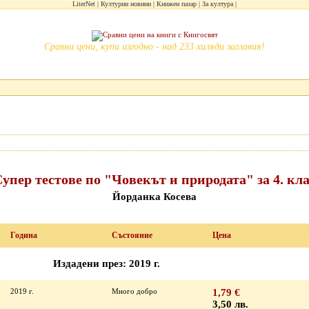
LiterNet
Културни новини
Книжен пазар
За култура
Сравни цени, купи изгодно - над 233 хиляди заглавия!
упер тестове по "Човекът и природата" за 4. кл
Йорданка Косева
Година
Състояние
Цена
Издадени през: 2019 г.
2019 г.
Много добро
1,79 €
3,50 лв.