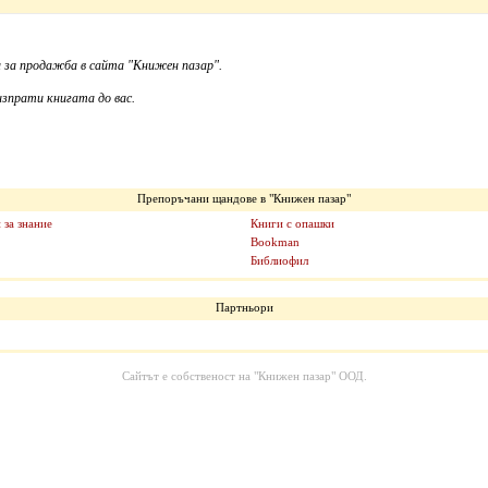
 за продажба в сайта "Книжен пазар".
зпрати книгата до вас.
Препоръчани щандове в "Книжен пазар"
 за знание
Книги с опашки
Bookman
Библиофил
Партньори
Сайтът е собственост на
"Книжен пазар" ООД
.