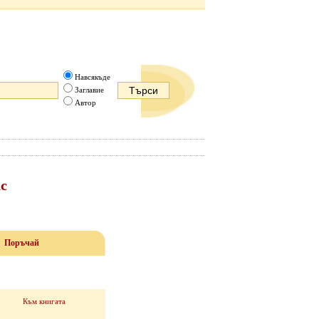
Навсякъде
Заглавие
Автор
ас
Поръчай
Към книгата