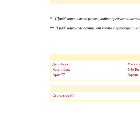
*
"Щанд" наричаме търговец, който предлага книгата
**
"Град" наричаме селище, от което търговецът ще и
Да и Анна
Магазин
Чоко и Боко
4i4o Ru
Арис 77
Горски
Състезател.БГ