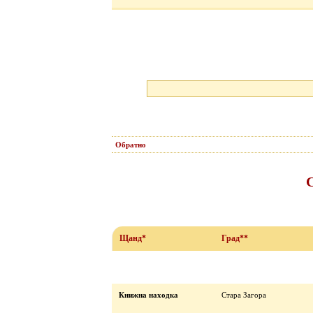
Обратно
С
Щанд*
Град**
Книжна находка
Стара Загора