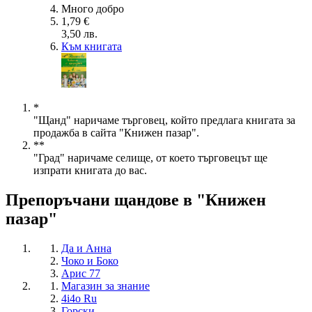
Много добро
1,79 €
3,50 лв.
Към книгата
*
"Щанд" наричаме търговец, който предлага книгата за
продажба в сайта "Книжен пазар".
**
"Град" наричаме селище, от което търговецът ще
изпрати книгата до вас.
Препоръчани щандове в "Книжен
пазар"
Да и Анна
Чоко и Боко
Арис 77
Магазин за знание
4i4o Ru
Горски