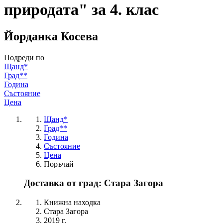
природата" за 4. клас
Йорданка Косева
Подреди по
Щанд*
Град**
Година
Състояние
Цена
Щанд*
Град**
Година
Състояние
Цена
Поръчай
Доставка от град: Стара Загора
Книжна находка
Стара Загора
2019 г.