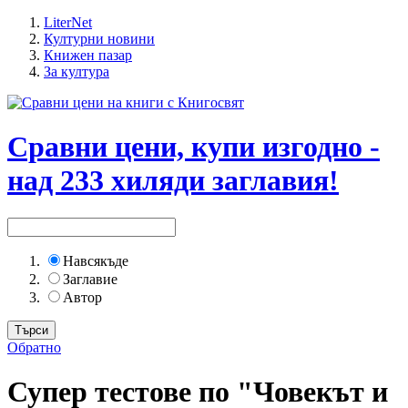
LiterNet
Културни новини
Книжен пазар
За култура
Сравни цени, купи изгодно -
над 233 хиляди заглавия!
Навсякъде
Заглавие
Автор
Обратно
Супер тестове по "Човекът и