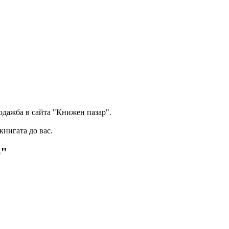
одажба в сайта "Книжен пазар".
книгата до вас.
р"