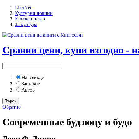
LiterNet
Културни новини
Книжен пазар
За култура
Сравни цени, купи изгодно - н
Навсякъде
Заглавие
Автор
Обратно
Современные будзюцу и будо
Донн Ф. Дрэгер