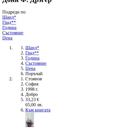
Подреди по
Щанд*
Град**
Година
Състояние
Цена
Щанд*
Град**
Година
Състояние
Цена
Поръчай
Стоянов
София
1998 г.
Добро
33,23 €
65,00 лв.
Към книгата