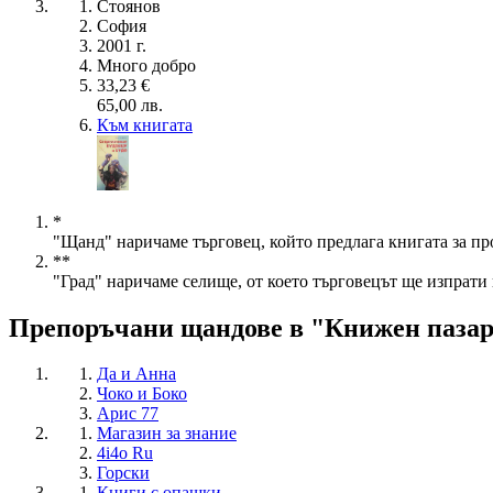
Стоянов
София
2001 г.
Много добро
33,23 €
65,00 лв.
Към книгата
*
"Щанд" наричаме търговец, който предлага книгата за пр
**
"Град" наричаме селище, от което търговецът ще изпрати 
Препоръчани щандове в "Книжен паза
Да и Анна
Чоко и Боко
Арис 77
Магазин за знание
4i4o Ru
Горски
Книги с опашки