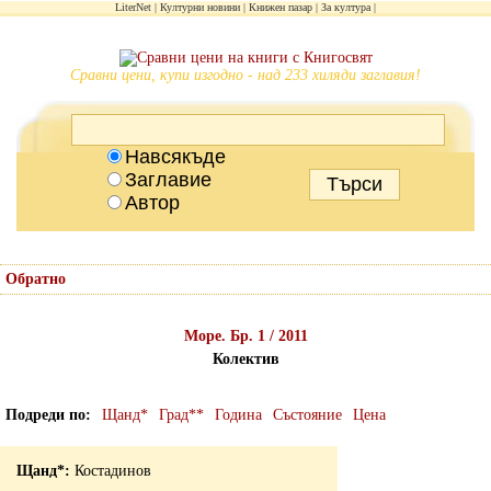
LiterNet
Културни новини
Книжен пазар
За култура
Сравни цени, купи изгодно - над 233 хиляди заглавия!
Навсякъде
Заглавие
Автор
Обратно
Море. Бр. 1 / 2011
Колектив
Подреди по
Щанд*
Град**
Година
Състояние
Цена
Костадинов