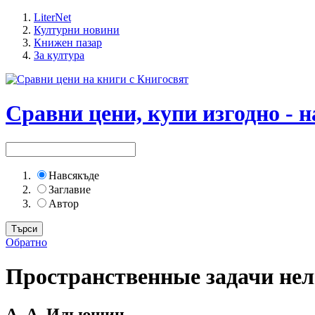
LiterNet
Културни новини
Книжен пазар
За култура
Сравни цени, купи изгодно - н
Навсякъде
Заглавие
Автор
Обратно
Пространственные задачи нел
А. А. Ильюшин