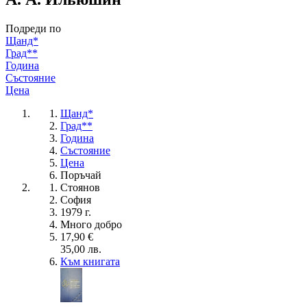
Подреди по
Щанд*
Град**
Година
Състояние
Цена
Щанд*
Град**
Година
Състояние
Цена
Поръчай
Стоянов
София
1979 г.
Много добро
17,90 €
35,00 лв.
Към книгата