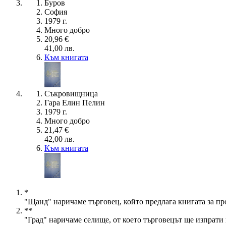
Буров
София
1979 г.
Много добро
20,96 €
41,00 лв.
Към книгата
Съкровищница
Гара Елин Пелин
1979 г.
Много добро
21,47 €
42,00 лв.
Към книгата
*
"Щанд" наричаме търговец, който предлага книгата за пр
**
"Град" наричаме селище, от което търговецът ще изпрати 