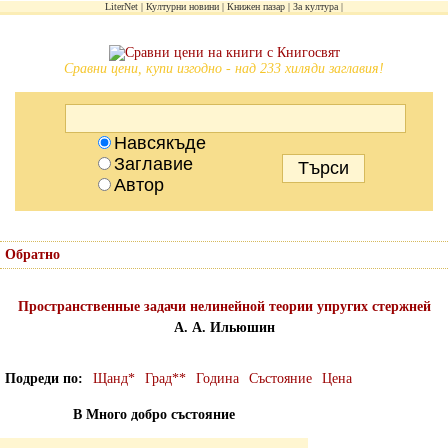
LiterNet
Културни новини
Книжен пазар
За култура
Сравни цени, купи изгодно - над 233 хиляди заглавия!
Навсякъде
Заглавие
Автор
Обратно
Пространственные задачи нелинейной теории упругих стержней
А. А. Ильюшин
Подреди по
Щанд*
Град**
Година
Състояние
Цена
В Много добро състояние