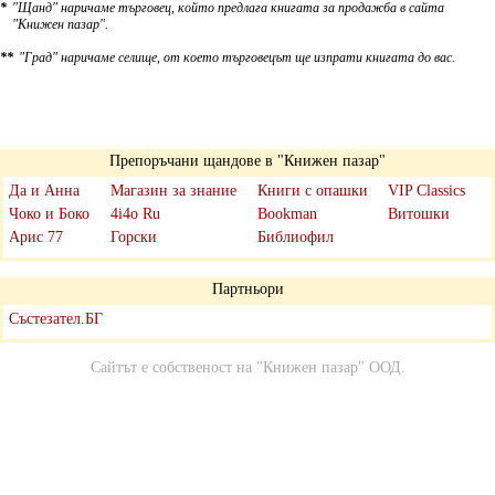
*
"Щанд" наричаме търговец, който предлага книгата за продажба в сайта
"Книжен пазар".
**
"Град" наричаме селище, от което търговецът ще изпрати книгата до вас.
Препоръчани щандове в "Книжен пазар"
Да и Анна
Магазин за знание
Книги с опашки
VIP Classics
Чоко и Боко
4i4o Ru
Bookman
Витошки
Арис 77
Горски
Библиофил
Партньори
Състезател.БГ
Сайтът е собственост на
"Книжен пазар" ООД
.