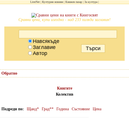
LiterNet
Културни новини
Книжен пазар
За култура
Сравни цени, купи изгодно - над 233 хиляди заглавия!
Навсякъде
Заглавие
Автор
Обратно
Книгите
Колектив
Подреди по
Щанд*
Град**
Година
Състояние
Цена