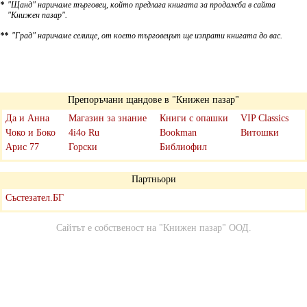
*
"Щанд" наричаме търговец, който предлага книгата за продажба в сайта
"Книжен пазар".
**
"Град" наричаме селище, от което търговецът ще изпрати книгата до вас.
Препоръчани щандове в "Книжен пазар"
Да и Анна
Магазин за знание
Книги с опашки
VIP Classics
Чоко и Боко
4i4o Ru
Bookman
Витошки
Арис 77
Горски
Библиофил
Партньори
Състезател.БГ
Сайтът е собственост на
"Книжен пазар" ООД
.