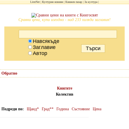
LiterNet
Културни новини
Книжен пазар
За култура
Сравни цени, купи изгодно - над 233 хиляди заглавия!
Навсякъде
Заглавие
Автор
Обратно
Книгите
Колектив
Подреди по
Щанд*
Град**
Година
Състояние
Цена