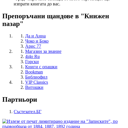
изпрати книгата до вас.
Препоръчани щандове в "Книжен
пазар"
Да и Анна
Чоко и Боко
Арис 77
Магазин за знание
4i4o Ru
Горски
Книги с опашки
Bookman
Библиофил
VIP Classics
Витошки
Партньори
Състезател.БГ