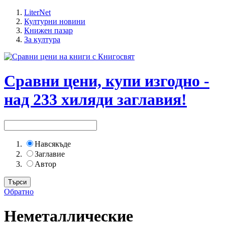
LiterNet
Културни новини
Книжен пазар
За култура
Сравни цени, купи изгодно -
над 233 хиляди заглавия!
Навсякъде
Заглавие
Автор
Обратно
Неметаллические