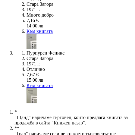
Стара Загора
1971 г.
Много добро
7,16 €
14,00 лв.
Към книгата
Пурпурен Феникс
Стара Загора
1971 г.
Отлично
7,67 €
15,00 лв.
Към книгата
*
"Щанд" наричаме търговец, който предлага книгата за
продажба в сайта "Книжен пазар".
**
"Град" наричаме селище, от което търговецът ще