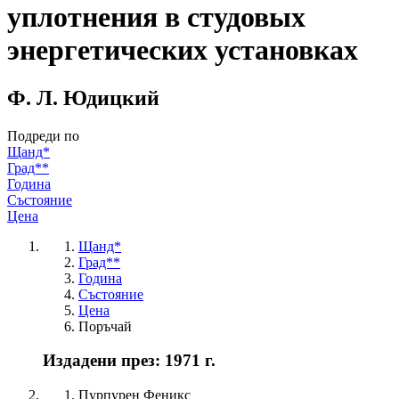
уплотнения в студовых
энергетических установках
Ф. Л. Юдицкий
Подреди по
Щанд*
Град**
Година
Състояние
Цена
Щанд*
Град**
Година
Състояние
Цена
Поръчай
Издадени през: 1971 г.
Пурпурен Феникс