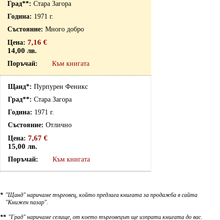
Стара Загора
1971 г.
Много добро
7,16 €
14,00 лв.
Към книгата
Пурпурен Феникс
Стара Загора
1971 г.
Отлично
7,67 €
15,00 лв.
Към книгата
*
"Щанд" наричаме търговец, който предлага книгата за продажба в сайта
"Книжен пазар".
**
"Град" наричаме селище, от което търговецът ще изпрати книгата до вас.