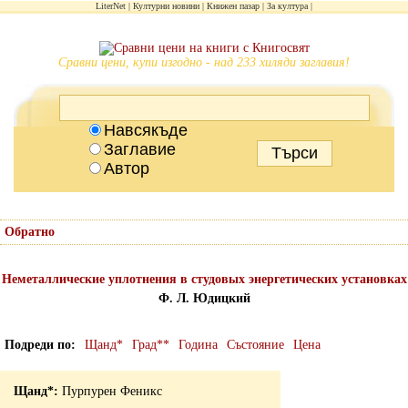
LiterNet
Културни новини
Книжен пазар
За култура
Сравни цени, купи изгодно - над 233 хиляди заглавия!
Навсякъде
Заглавие
Автор
Обратно
Неметаллические уплотнения в студовых энергетических установках
Ф. Л. Юдицкий
Подреди по
Щанд*
Град**
Година
Състояние
Цена
Пурпурен Феникс