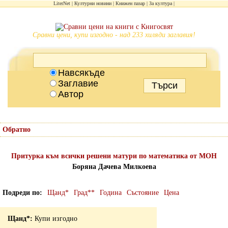
LiterNet
Културни новини
Книжен пазар
За култура
Сравни цени, купи изгодно - над 233 хиляди заглавия!
Навсякъде
Заглавие
Автор
Обратно
Притурка към всички решени матури по математика от МОН
Боряна Дачева Милкоева
Подреди по
Щанд*
Град**
Година
Състояние
Цена
Купи изгодно