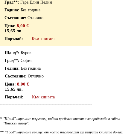
Гара Елин Пелин
Без година
Отлично
8,00 €
15,65 лв.
Към книгата
Буров
София
Без година
Отлично
8,00 €
15,65 лв.
Към книгата
*
"Щанд" наричаме търговец, който предлага книгата за продажба в сайта
"Книжен пазар".
**
"Град" наричаме селище, от което търговецът ще изпрати книгата до вас.