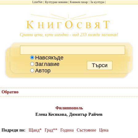
LiterNet
Културни новини
Книжен пазар
За култура
Сравни цени, купи изгодно - над 233 хиляди заглавия!
Навсякъде
Заглавие
Автор
Обратно
Филиппополь
Елена Кесякова, Димитър Райчев
Подреди по
Щанд*
Град**
Година
Състояние
Цена