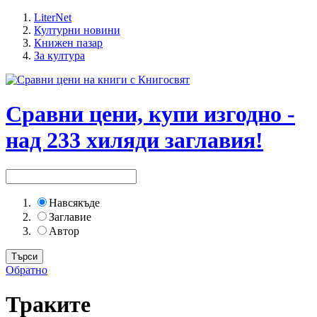
LiterNet
Културни новини
Книжен пазар
За култура
Сравни цени, купи изгодно -
над 233 хиляди заглавия!
Навсякъде
Заглавие
Автор
Обратно
Траките