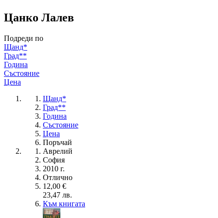
Цанко Лалев
Подреди по
Щанд*
Град**
Година
Състояние
Цена
Щанд*
Град**
Година
Състояние
Цена
Поръчай
Аврелий
София
2010 г.
Отлично
12,00 €
23,47 лв.
Към книгата