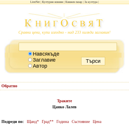
LiterNet
Културни новини
Книжен пазар
За култура
Сравни цени, купи изгодно - над 233 хиляди заглавия!
Навсякъде
Заглавие
Автор
Обратно
Траките
Цанко Лалев
Подреди по
Щанд*
Град**
Година
Състояние
Цена