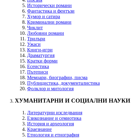
Исторически романи
Фантастика и фентъзи
Хумор и сатира
Криминални романи
Чиклит
Любовни романи
Трилъри
Ужаси
Книги-игри
Драматургия
Кратки форми
Есеистика
Пътеписи
Мемоари, биографии, писма
Публицистика, документалистика
Фолклор и митология
ХУМАНИТАРНИ И СОЦИАЛНИ НАУКИ
Литературни изследвания
Езикознание и семиотика
История и археология
Краезнание
Етнология и етнография