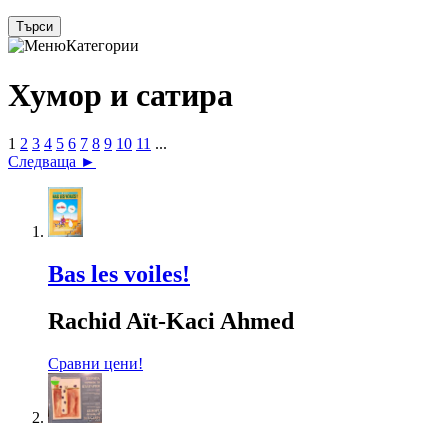
Категории
Хумор и сатира
1
2
3
4
5
6
7
8
9
10
11
...
Следваща ►
Bas les voiles!
Rachid Aït-Kaci Ahmed
Сравни цени!