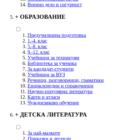
Военно дело и сигурност
+
ОБРАЗОВАНИЕ
Предучилищна подготовка
1.-4. клас
5.-8. клас
9.-12. клас
Учебници за техникуми
Библиотека за ученика
За кандидат-студенти
Учебници за ВУЗ
Речници, разговорници, граматики
Енциклопедии и справочници
Научно-популярна литература
Карти и атласи
Чуждоезиково обучение
+
ДЕТСКА ЛИТЕРАТУРА
За най-малките
Приказки и легенди