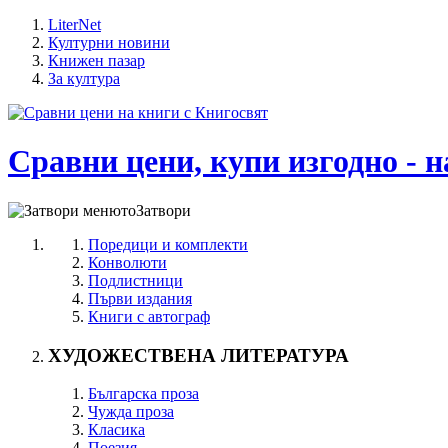
LiterNet
Културни новини
Книжен пазар
За култура
Сравни цени, купи изгодно - н
Затвори
Поредици и комплекти
Конволюти
Подлистници
Първи издания
Книги с автограф
ХУДОЖЕСТВЕНА ЛИТЕРАТУРА
Българска проза
Чужда проза
Класика
Поезия