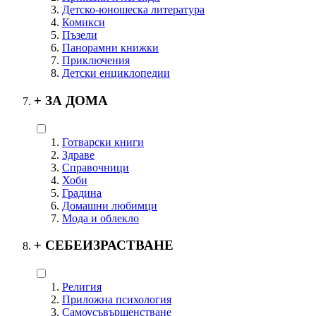
Детско-юношеска литература
Комикси
Пъзели
Панорамни книжки
Приключения
Детски енциклопедии
+
ЗА ДОМА
Готварски книги
Здраве
Справочници
Хоби
Градина
Домашни любимци
Мода и облекло
+
СЕБЕИЗРАСТВАНЕ
Религия
Приложна психология
Самоусъвършенстване