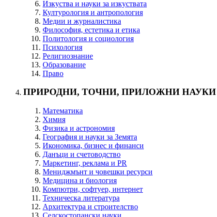
Изкуства и науки за изкуствата
Културология и антропология
Медии и журналистика
Философия, естетика и етика
Политология и социология
Психология
Религиознание
Образование
Право
ПРИРОДНИ, ТОЧНИ, ПРИЛОЖНИ НАУКИ
Математика
Химия
Физика и астрономия
География и науки за Земята
Икономика, бизнес и финанси
Данъци и счетоводство
Маркетинг, реклама и PR
Мениджмънт и човешки ресурси
Медицина и биология
Компютри, софтуер, интернет
Техническа литература
Архитектура и строителство
Селскостопански науки