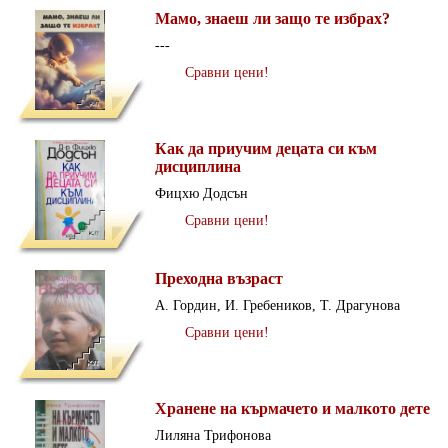
Мамо, знаеш ли защо те избрах?
---
Сравни цени!
Как да приучим децата си към
дисциплина
Фицхю Додсън
Сравни цени!
Преходна възраст
А. Гордин, И. Гребеников, Т. Драгунова
Сравни цени!
Хранене на кърмачето и малкото дете
Лиляна Трифонова