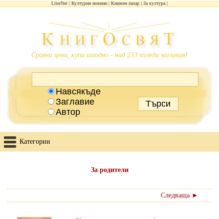
LiterNet
Културни новини
Книжен пазар
За култура
Сравни цени, купи изгодно - над 233 хиляди заглавия!
Навсякъде
Заглавие
Автор
Категории
За родители
Следваща ►