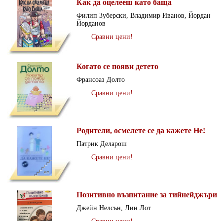
Как да оцелееш като баща
Филип Зуберски, Владимир Иванов, Йордан
Йорданов
Сравни цени!
Когато се появи детето
Франсоаз Долто
Сравни цени!
Родители, осмелете се да кажете Не!
Патрик Деларош
Сравни цени!
Позитивно възпитание за тийнейджъри
Джейн Нелсън, Лин Лот