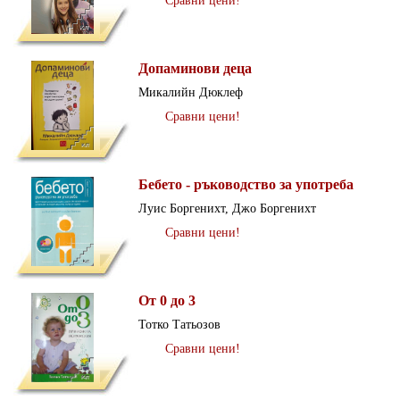
Сравни цени!
Допаминови деца
Микалийн Дюклеф
Сравни цени!
Бебето - ръководство за употреба
Луис Боргенихт, Джо Боргенихт
Сравни цени!
От 0 до 3
Тотко Татьозов
Сравни цени!