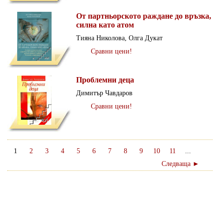
От партньорското раждане до връзка,
силна като атом
Тияна Николова, Олга Дукат
Сравни цени!
Проблемни деца
Димитър Чавдаров
Сравни цени!
1
2
3
4
5
6
7
8
9
10
11
...
Следваща ►