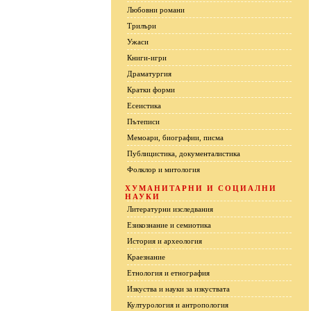
Любовни романи
Трилъри
Ужаси
Книги-игри
Драматургия
Кратки форми
Есеистика
Пътеписи
Мемоари, биографии, писма
Публицистика, документалистика
Фолклор и митология
ХУМАНИТАРНИ И СОЦИАЛНИ
НАУКИ
Литературни изследвания
Езикознание и семиотика
История и археология
Краезнание
Етнология и етнография
Изкуства и науки за изкуствата
Културология и антропология