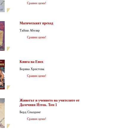
Сравни цени!
Магическият преход
Тайша Абелар
Сравни цени!
Книга на Енох
Боряна Христова
Сравни цени!
Животът и учението на учителите от
Далечния Изток. Том 1
Берд Спалдинг
Сравни цени!