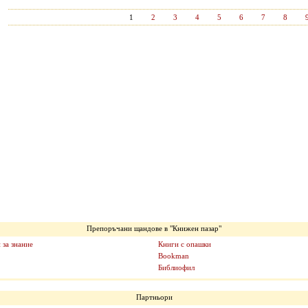
1
2
3
4
5
6
7
8
Препоръчани щандове в "Книжен пазар"
 за знание
Книги с опашки
Bookman
Библиофил
Партньори