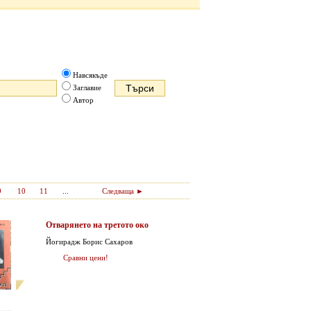
Навсякъде
Заглавие
Автор
9
10
11
...
Следваща ►
Отварянето на третото око
Йогирадж Борис Сахаров
Сравни цени!