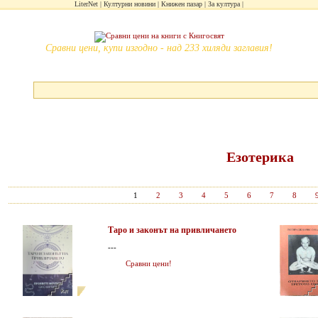
LiterNet
Културни новини
Книжен пазар
За култура
Сравни цени, купи изгодно - над 233 хиляди заглавия!
Езотерика
1
2
3
4
5
6
7
8
Таро и законът на привличането
---
Сравни цени!