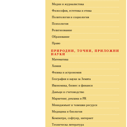
Медии и журналистика
Философия, естетика и етика
Политология и социология
Психология
Религиознание
Образование
Право
ПРИРОДНИ, ТОЧНИ, ПРИЛОЖНИ
НАУКИ
Математика
Химия
Физика и астрономия
География и науки за Земята
Икономика, бизнес и финанси
Данъци и счетоводство
Маркетинг, реклама и PR
Мениджмънт и човешки ресурси
Медицина и биология
Компютри, софтуер, интернет
Техническа литература