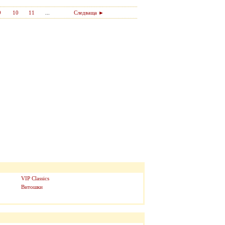
9
10
11
...
Следваща ►
VIP Classics
Витошки