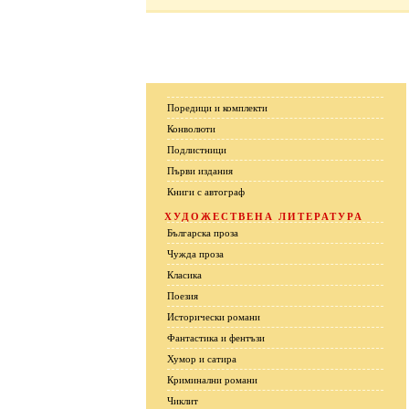
Поредици и комплекти
Конволюти
Подлистници
Първи издания
Книги с автограф
ХУДОЖЕСТВЕНА ЛИТЕРАТУРА
Българска проза
Чужда проза
Класика
Поезия
Исторически романи
Фантастика и фентъзи
Хумор и сатира
Криминални романи
Чиклит