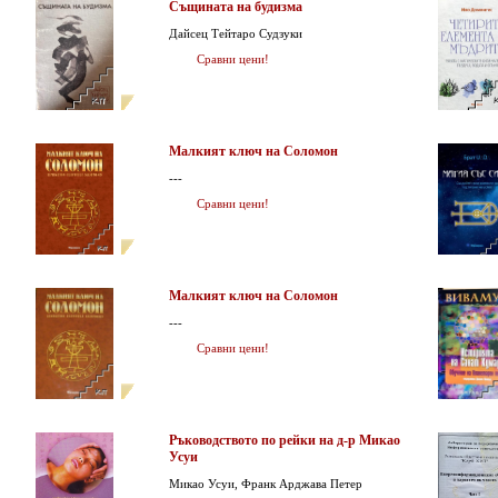
Същината на будизма
Дайсец Тейтаро Судзуки
Сравни цени!
Малкият ключ на Соломон
---
Сравни цени!
Малкият ключ на Соломон
---
Сравни цени!
Ръководството по рейки на д-р Микао
Усуи
Микао Усуи, Франк Арджава Петер