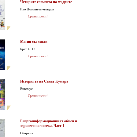
Четирите елемента на мъдрите
Иво Домингес-младши
Сравни цени!
Магия със сигли
Брат U. D.
Сравни цени!
Историята на Санат Кумара
Вивамус
Сравни цени!
Енергоинформационният обмен и
здравето на човека. Част 1
Сборник