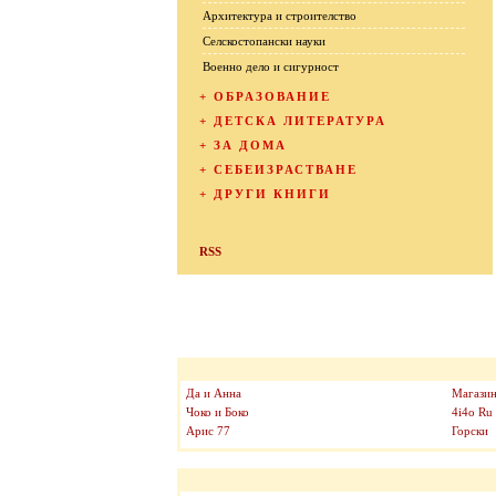
Архитектура и строителство
Селскостопански науки
Военно дело и сигурност
+
ОБРАЗОВАНИЕ
+
ДЕТСКА ЛИТЕРАТУРА
+
ЗА ДОМА
+
СЕБЕИЗРАСТВАНЕ
+
ДРУГИ КНИГИ
RSS
Да и Анна
Магазин
Чоко и Боко
4i4o Ru
Арис 77
Горски