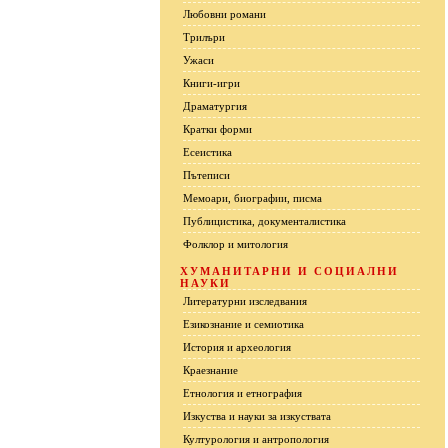
Любовни романи
Трилъри
Ужаси
Книги-игри
Драматургия
Кратки форми
Есеистика
Пътеписи
Мемоари, биографии, писма
Публицистика, документалистика
Фолклор и митология
ХУМАНИТАРНИ И СОЦИАЛНИ
НАУКИ
Литературни изследвания
Езикознание и семиотика
История и археология
Краезнание
Етнология и етнография
Изкуства и науки за изкуствата
Културология и антропология