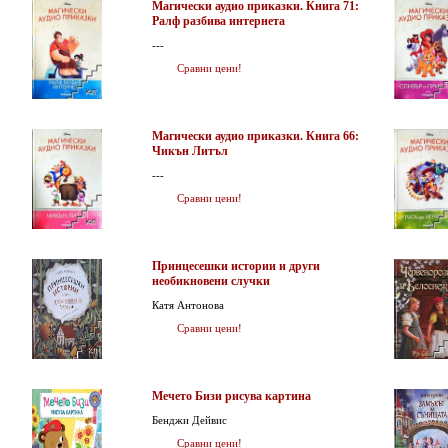
Магически аудио приказки. Книга 71:
Ралф разбива интернета
---
Сравни цени!
Магически аудио приказки. Книга 66:
Чикън Литъл
---
Сравни цени!
Принцесешки истории и други
необикновени случки
Катя Антонова
Сравни цени!
Мечето Бизи рисува картина
Бенджи Дейвис
Сравни цени!