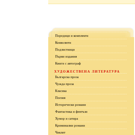
Поредици и комплекти
Конволюти
Подлистници
Първи издания
Книги с автограф
ХУДОЖЕСТВЕНА ЛИТЕРАТУРА
Българска проза
Чужда проза
Класика
Поезия
Исторически романи
Фантастика и фентъзи
Хумор и сатира
Криминални романи
Чиклит