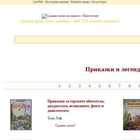
LiterNet
Културни новини
Книжен пазар
За култура
Сравни цени, купи изгодно - над 233 хиляди заглавия!
Приказки и леген
1
2
3
4
5
6
7
8
Приказки за горските обитатели,
джуджетата, великаните, феите и
дяволчетата
Тони Улф
Сравни цени!