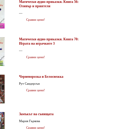
Магически аудио приказки. Книга 56:
Оливър и приятели
---
Сравни цени!
Магически аудио приказки. Книга 70:
Играта на играчките 3
---
Сравни цени!
Червенорозка и Белоснежка
Рут Сандерсън
Сравни цени!
Замъкът на сънищата
Мария Гъркова
Сравни цени!