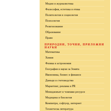
Медии и журналистика
Философия, естетика и етика
Политология и социология
Психология
Религиознание
Образование
Право
ПРИРОДНИ, ТОЧНИ, ПРИЛОЖНИ
НАУКИ
Математика
Химия
Физика и астрономия
География и науки за Земята
Икономика, бизнес и финанси
Данъци и счетоводство
Маркетинг, реклама и PR
Мениджмънт и човешки ресурси
Медицина и биология
Компютри, софтуер, интернет
Техническа литература