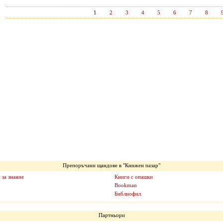
1
2
3
4
5
6
7
8
Препоръчани щандове в "Книжен пазар"
 за знание
Книги с опашки
Bookman
Библиофил
Партньори