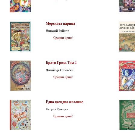
Морската царица
Николай Райнов
Сравни цени!
Братя Грим. Том 2
Димитър Стоевски
Сравни цени!
Едно коледно желание
Катрин Ръндъл
Сравни цени!