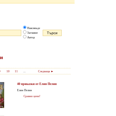
Навсякъде
Заглавие
Автор
ди
9
10
11
...
Следваща ►
40 приказки от Елин Пелин
Елин Пелин
Сравни цени!