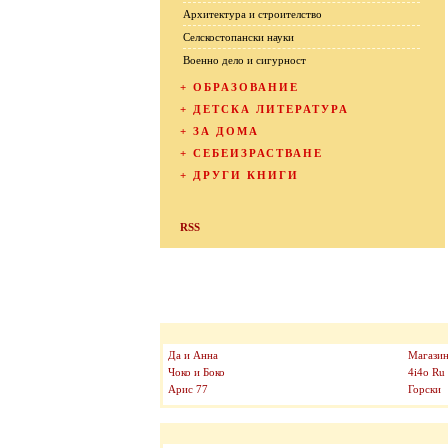
Архитектура и строителство
Селскостопански науки
Военно дело и сигурност
+
ОБРАЗОВАНИЕ
+
ДЕТСКА ЛИТЕРАТУРА
+
ЗА ДОМА
+
СЕБЕИЗРАСТВАНЕ
+
ДРУГИ КНИГИ
RSS
Да и Анна
Магазин
Чоко и Боко
4i4o Ru
Арис 77
Горски