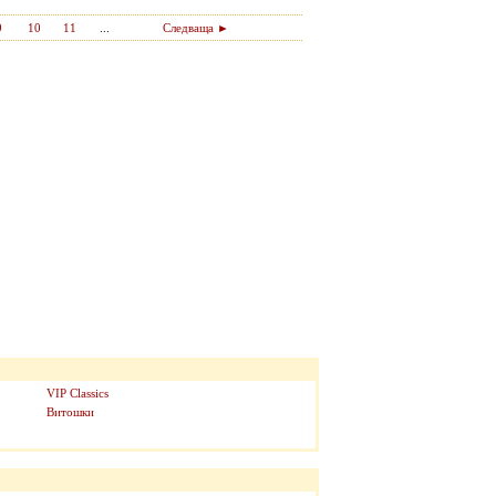
9
10
11
...
Следваща ►
VIP Classics
Витошки