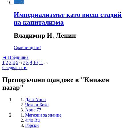
Империализмът като висш стадий
на капитализма
Владимир И. Ленин
Сравни цени!
◄ Предишна
1
2
3
4
5
6
7
8
9
10
11
...
Следваща ►
Препоръчани щандове в "Книжен
пазар"
Да и Анна
Чоко и Боко
Арис 77
Магазин за знание
4i4o Ru
Горски