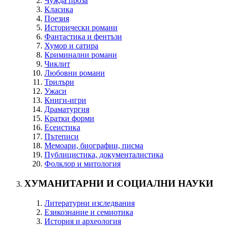
Чужда проза
Класика
Поезия
Исторически романи
Фантастика и фентъзи
Хумор и сатира
Криминални романи
Чиклит
Любовни романи
Трилъри
Ужаси
Книги-игри
Драматургия
Кратки форми
Есеистика
Пътеписи
Мемоари, биографии, писма
Публицистика, документалистика
Фолклор и митология
ХУМАНИТАРНИ И СОЦИАЛНИ НАУКИ
Литературни изследвания
Езикознание и семиотика
История и археология