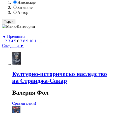
Навсякъде
Заглавие
Автор
Категории
◄ Предишна
1
2
3
4
5
6
7
8
9
10
11
...
Следваща ►
Културно-историческо наследство
на Странджа-Сакар
Валерия Фол
Сравни цени!