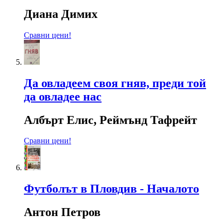
Диана Димих
Сравни цени!
Да овладеем своя гняв, преди той
да овладее нас
Албърт Елис, Реймънд Тафрейт
Сравни цени!
Футболът в Пловдив - Началото
Антон Петров