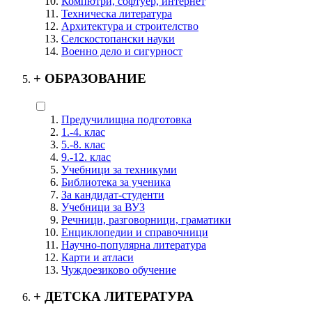
Компютри, софтуер, интернет
Техническа литература
Архитектура и строителство
Селскостопански науки
Военно дело и сигурност
+
ОБРАЗОВАНИЕ
Предучилищна подготовка
1.-4. клас
5.-8. клас
9.-12. клас
Учебници за техникуми
Библиотека за ученика
За кандидат-студенти
Учебници за ВУЗ
Речници, разговорници, граматики
Енциклопедии и справочници
Научно-популярна литература
Карти и атласи
Чуждоезиково обучение
+
ДЕТСКА ЛИТЕРАТУРА