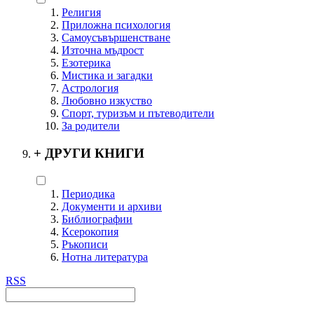
Религия
Приложна психология
Самоусъвършенстване
Източна мъдрост
Езотерика
Мистика и загадки
Астрология
Любовно изкуство
Спорт, туризъм и пътеводители
За родители
+
ДРУГИ КНИГИ
Периодика
Документи и архиви
Библиографии
Ксерокопия
Ръкописи
Нотна литература
RSS