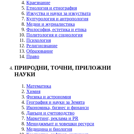
Краезнание
Етнология и етнография
Изкуства и науки за изкуствата
Културология и антропология
Медии и журналистика
Философия, естетика и етика
Политология и социология
Психология
Религиознание
Образование
Право
ПРИРОДНИ, ТОЧНИ, ПРИЛОЖНИ
НАУКИ
Математика
Химия
Физика и астрономия
География и науки за Земята
Икономика, бизнес и финанси
Данъци и счетоводство
Маркетинг, реклама и PR
Мениджмънт и човешки ресурси
Медицина и биология