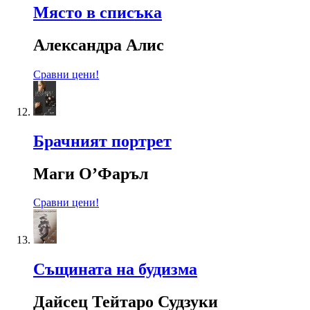
Място в списъка
Александра Алис
Сравни цени!
Брачният портрет
Маги О’Фаръл
Сравни цени!
Същината на будизма
Дайсец Тейтаро Судзуки