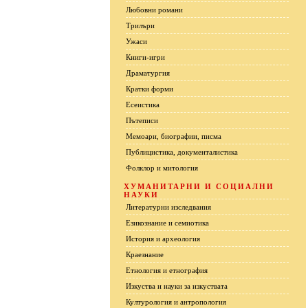
Любовни романи
Трилъри
Ужаси
Книги-игри
Драматургия
Кратки форми
Есеистика
Пътеписи
Мемоари, биографии, писма
Публицистика, документалистика
Фолклор и митология
ХУМАНИТАРНИ И СОЦИАЛНИ
НАУКИ
Литературни изследвания
Езикознание и семиотика
История и археология
Краезнание
Етнология и етнография
Изкуства и науки за изкуствата
Културология и антропология