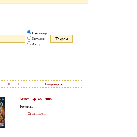
Навсякъде
Заглавие
Автор
9
10
11
...
Следваща ►
Witch. Бр. 46 / 2006
Колектив
Сравни цени!