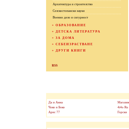
Архитектура и строителство
Селскостопански науки
Военно дело и сигурност
+
ОБРАЗОВАНИЕ
+
ДЕТСКА ЛИТЕРАТУРА
+
ЗА ДОМА
+
СЕБЕИЗРАСТВАНЕ
+
ДРУГИ КНИГИ
RSS
Да и Анна
Магазин
Чоко и Боко
4i4o Ru
Арис 77
Горски