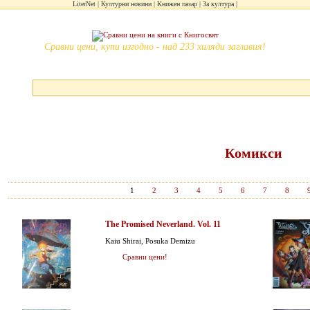
LiterNet
Културни новини
Книжен пазар
За култура
Сравни цени, купи изгодно - над 233 хиляди заглавия!
Комикси
1
2
3
4
5
6
7
8
The Promised Neverland. Vol. 11
Kaiu Shirai, Posuka Demizu
Сравни цени!