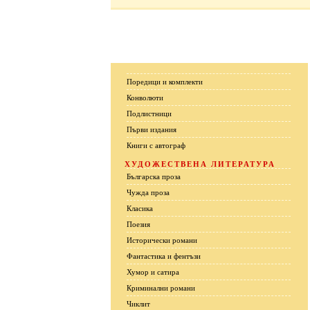
Поредици и комплекти
Конволюти
Подлистници
Първи издания
Книги с автограф
ХУДОЖЕСТВЕНА ЛИТЕРАТУРА
Българска проза
Чужда проза
Класика
Поезия
Исторически романи
Фантастика и фентъзи
Хумор и сатира
Криминални романи
Чиклит