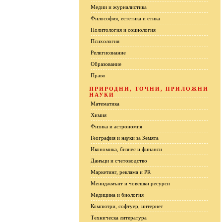
Медии и журналистика
Философия, естетика и етика
Политология и социология
Психология
Религиознание
Образование
Право
ПРИРОДНИ, ТОЧНИ, ПРИЛОЖНИ
НАУКИ
Математика
Химия
Физика и астрономия
География и науки за Земята
Икономика, бизнес и финанси
Данъци и счетоводство
Маркетинг, реклама и PR
Мениджмънт и човешки ресурси
Медицина и биология
Компютри, софтуер, интернет
Техническа литература