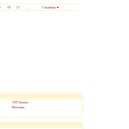
9
10
11
...
Следваща ►
VIP Classics
Витошки