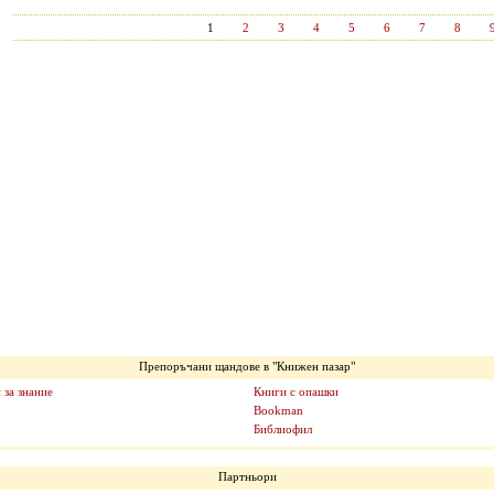
1
2
3
4
5
6
7
8
Препоръчани щандове в "Книжен пазар"
 за знание
Книги с опашки
Bookman
Библиофил
Партньори