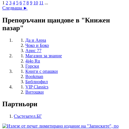
1
2
3
4
5
6
7
8
9
10
11
...
Следваща ►
Препоръчани щандове в "Книжен
пазар"
Да и Анна
Чоко и Боко
Арис 77
Магазин за знание
4i4o Ru
Горски
Книги с опашки
Bookman
Библиофил
VIP Classics
Витошки
Партньори
Състезател.БГ