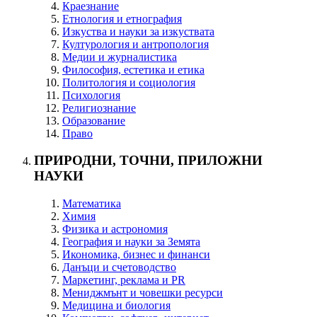
Краезнание
Етнология и етнография
Изкуства и науки за изкуствата
Културология и антропология
Медии и журналистика
Философия, естетика и етика
Политология и социология
Психология
Религиознание
Образование
Право
ПРИРОДНИ, ТОЧНИ, ПРИЛОЖНИ
НАУКИ
Математика
Химия
Физика и астрономия
География и науки за Земята
Икономика, бизнес и финанси
Данъци и счетоводство
Маркетинг, реклама и PR
Мениджмънт и човешки ресурси
Медицина и биология