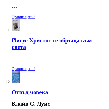
---
Сравни цени!
Иисус Христос се обръща към
света
---
Сравни цени!
Отвъд човека
Клайв С. Луис