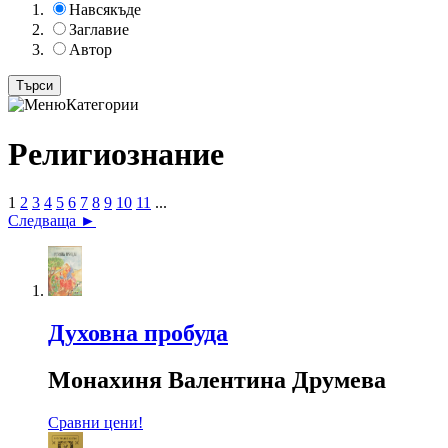
Навсякъде
Заглавие
Автор
Категории
Религиознание
1
2
3
4
5
6
7
8
9
10
11
...
Следваща ►
Духовна пробуда
Монахиня Валентина Друмева
Сравни цени!