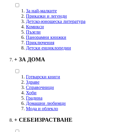
За най-малките
Приказки и легенди
Детско-юношеска литература
Комикси
Пъзели
Панорамни книжки
Приключения
Детски енциклопедии
+
ЗА ДОМА
Готварски книги
Здраве
Справочници
Хоби
Градина
Домашни любимци
Мода и облекло
+
СЕБЕИЗРАСТВАНЕ