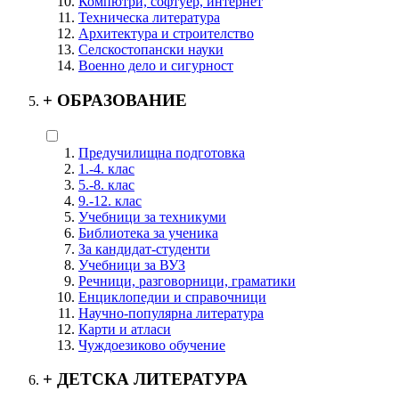
Компютри, софтуер, интернет
Техническа литература
Архитектура и строителство
Селскостопански науки
Военно дело и сигурност
+
ОБРАЗОВАНИЕ
Предучилищна подготовка
1.-4. клас
5.-8. клас
9.-12. клас
Учебници за техникуми
Библиотека за ученика
За кандидат-студенти
Учебници за ВУЗ
Речници, разговорници, граматики
Енциклопедии и справочници
Научно-популярна литература
Карти и атласи
Чуждоезиково обучение
+
ДЕТСКА ЛИТЕРАТУРА