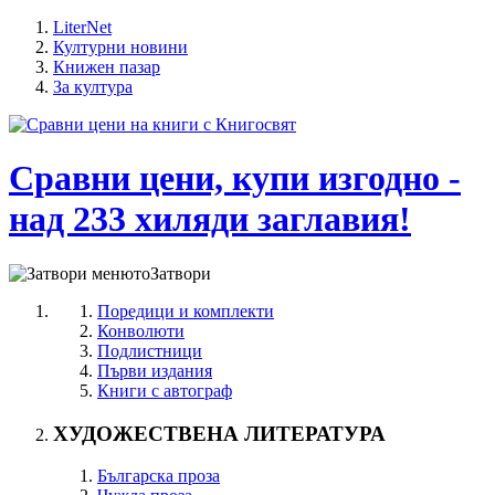
LiterNet
Културни новини
Книжен пазар
За култура
Сравни цени, купи изгодно -
над 233 хиляди заглавия!
Затвори
Поредици и комплекти
Конволюти
Подлистници
Първи издания
Книги с автограф
ХУДОЖЕСТВЕНА ЛИТЕРАТУРА
Българска проза