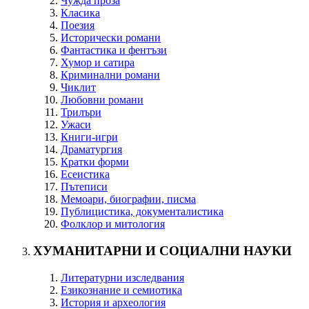
Чужда проза
Класика
Поезия
Исторически романи
Фантастика и фентъзи
Хумор и сатира
Криминални романи
Чиклит
Любовни романи
Трилъри
Ужаси
Книги-игри
Драматургия
Кратки форми
Есеистика
Пътеписи
Мемоари, биографии, писма
Публицистика, документалистика
Фолклор и митология
ХУМАНИТАРНИ И СОЦИАЛНИ НАУКИ
Литературни изследвания
Езикознание и семиотика
История и археология