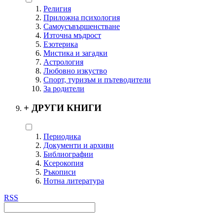
Религия
Приложна психология
Самоусъвършенстване
Източна мъдрост
Езотерика
Мистика и загадки
Астрология
Любовно изкуство
Спорт, туризъм и пътеводители
За родители
+
ДРУГИ КНИГИ
Периодика
Документи и архиви
Библиографии
Ксерокопия
Ръкописи
Нотна литература
RSS