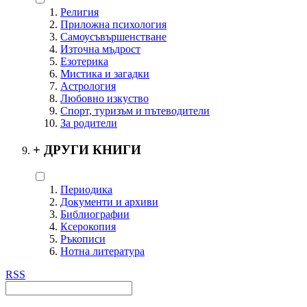
Религия
Приложна психология
Самоусъвършенстване
Източна мъдрост
Езотерика
Мистика и загадки
Астрология
Любовно изкуство
Спорт, туризъм и пътеводители
За родители
+
ДРУГИ КНИГИ
Периодика
Документи и архиви
Библиографии
Ксерокопия
Ръкописи
Нотна литература
RSS