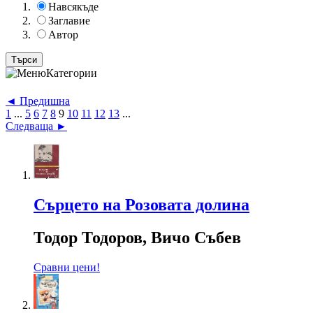
Навсякъде
Заглавие
Автор
Категории
◄ Предишна
1
...
5
6
7
8
9
10
11
12
13
...
Следваща ►
Сърцето на Розовата долина
Тодор Тодоров, Вичо Събев
Сравни цени!