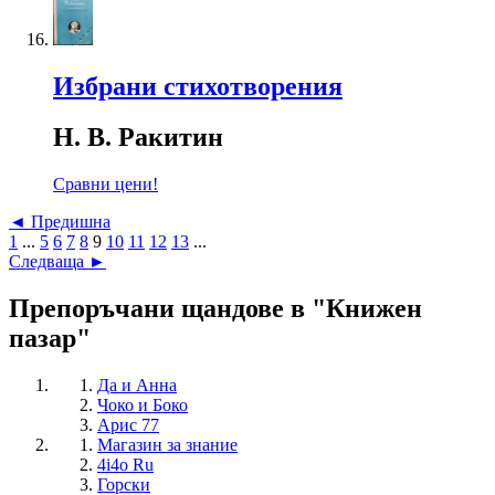
Избрани стихотворения
Н. В. Ракитин
Сравни цени!
◄ Предишна
1
...
5
6
7
8
9
10
11
12
13
...
Следваща ►
Препоръчани щандове в "Книжен
пазар"
Да и Анна
Чоко и Боко
Арис 77
Магазин за знание
4i4o Ru
Горски