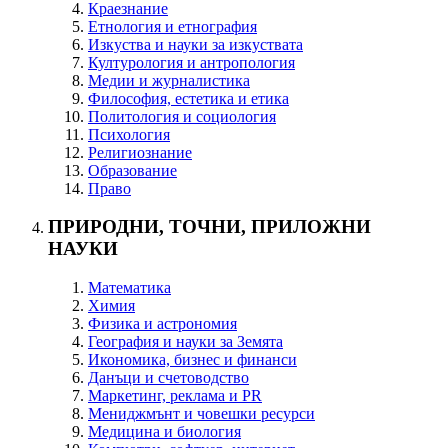
Краезнание
Етнология и етнография
Изкуства и науки за изкуствата
Културология и антропология
Медии и журналистика
Философия, естетика и етика
Политология и социология
Психология
Религиознание
Образование
Право
ПРИРОДНИ, ТОЧНИ, ПРИЛОЖНИ
НАУКИ
Математика
Химия
Физика и астрономия
География и науки за Земята
Икономика, бизнес и финанси
Данъци и счетоводство
Маркетинг, реклама и PR
Мениджмънт и човешки ресурси
Медицина и биология