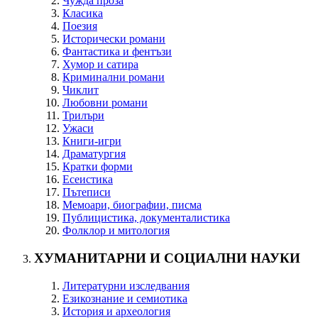
Чужда проза
Класика
Поезия
Исторически романи
Фантастика и фентъзи
Хумор и сатира
Криминални романи
Чиклит
Любовни романи
Трилъри
Ужаси
Книги-игри
Драматургия
Кратки форми
Есеистика
Пътеписи
Мемоари, биографии, писма
Публицистика, документалистика
Фолклор и митология
ХУМАНИТАРНИ И СОЦИАЛНИ НАУКИ
Литературни изследвания
Езикознание и семиотика
История и археология