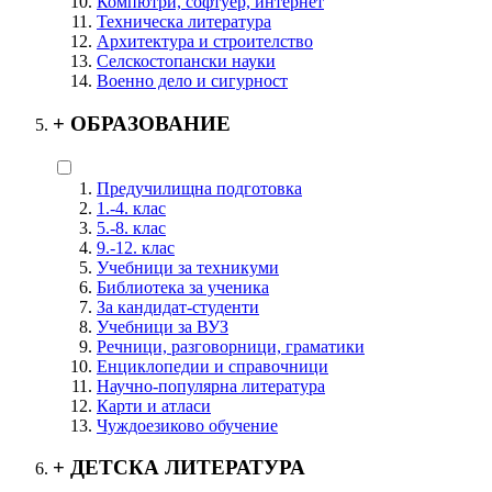
Компютри, софтуер, интернет
Техническа литература
Архитектура и строителство
Селскостопански науки
Военно дело и сигурност
+
ОБРАЗОВАНИЕ
Предучилищна подготовка
1.-4. клас
5.-8. клас
9.-12. клас
Учебници за техникуми
Библиотека за ученика
За кандидат-студенти
Учебници за ВУЗ
Речници, разговорници, граматики
Енциклопедии и справочници
Научно-популярна литература
Карти и атласи
Чуждоезиково обучение
+
ДЕТСКА ЛИТЕРАТУРА